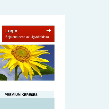
Login
Bejelentkezés az Ügyféloldalra
PRÉMIUM KERESÉS