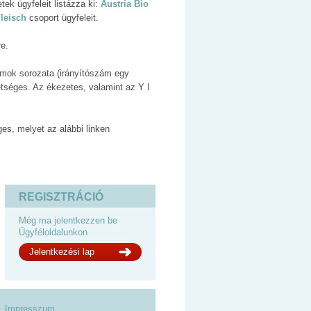
ek ügyfeleit listázza ki:
Austria Bio
leisch
csoport ügyfeleit.
re.
ámok sorozata (irányítószám egy
etséges. Az ékezetes, valamint az Y I
, melyet az alábbi linken
REGISZTRÁCIÓ
Még ma jelentkezzen be
Ügyféloldalunkon
Jelentkezési lap
Impresszum