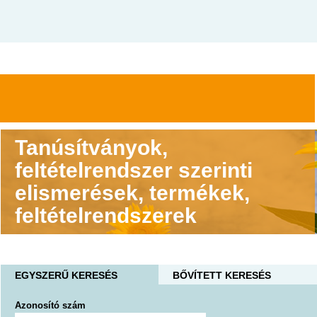
Tanúsítványok,
feltételrendszer szerinti
elismerések, termékek,
feltételrendszerek
EGYSZERŰ KERESÉS
BŐVÍTETT KERESÉS
Azonosító szám