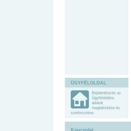
ÜGYFÉLOLDAL
Bejelentkezés az
Ügyféloldalra,
adatok
megtekintése és
szerkesztése
Kapcsolat