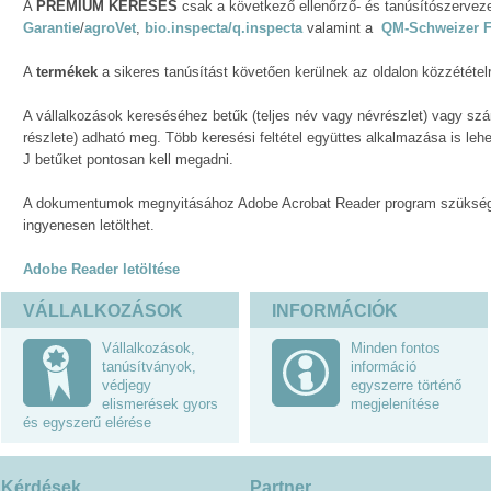
A
PRÉMIUM KERESÉS
csak a következő ellenőrző- és tanúsítószervezet
Garantie
/
agroVet
,
bio.inspecta/q.inspecta
valamint a
QM-Schweizer F
A
termékek
a sikeres tanúsítást követően kerülnek az oldalon közzététel
A vállalkozások kereséséhez betűk (teljes név vagy névrészlet) vagy sz
részlete) adható meg. Több keresési feltétel együttes alkalmazása is leh
J betűket pontosan kell megadni.
A dokumentumok megnyitásához Adobe Acrobat Reader program szükséges
ingyenesen letölthet.
Adobe Reader letöltése
VÁLLALKOZÁSOK
INFORMÁCIÓK
Vállalkozások,
Minden fontos
tanúsítványok,
információ
védjegy
egyszerre történő
elismerések gyors
megjelenítése
és egyszerű elérése
Kérdések
Partner