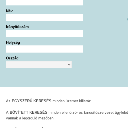
Név
Irányítószám
Helység
Ország
Az
EGYSZERŰ KERESÉS
minden üzemet kilistáz.
A
BŐVÍTETT KERESÉS
minden ellenőrző- és tanúsítószervezet ügyfelét
vannak a legördülő mezőben.